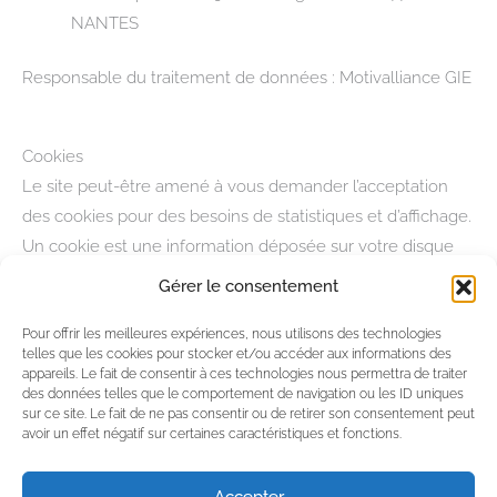
NANTES
Responsable du traitement de données : Motivalliance GIE
Cookies
Le site peut-être amené à vous demander l’acceptation
des cookies pour des besoins de statistiques et d’affichage.
Un cookie est une information déposée sur votre disque
dur par le serveur du site que vous visitez. Il contient
Gérer le consentement
plusieurs données qui sont stockées sur votre ordinateur
Pour offrir les meilleures expériences, nous utilisons des technologies
dans un simple fichier texte auquel un serveur accède
telles que les cookies pour stocker et/ou accéder aux informations des
pour lire et enregistrer des informations . Certaines parties
appareils. Le fait de consentir à ces technologies nous permettra de traiter
des données telles que le comportement de navigation ou les ID uniques
de ce site ne peuvent être fonctionnelles sans
sur ce site. Le fait de ne pas consentir ou de retirer son consentement peut
l’acceptation de cookies.
avoir un effet négatif sur certaines caractéristiques et fonctions.
Accepter